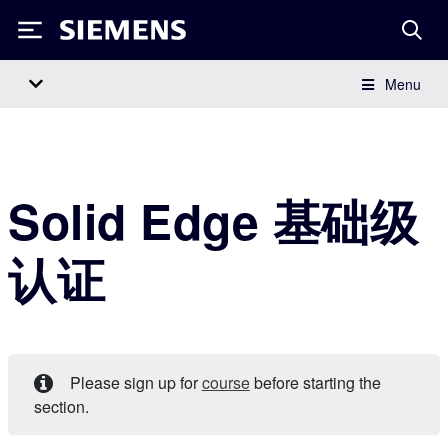
Siemens
Menu
Main Navigation
Solid Edge 基础级
认证
Please sign up for
course
before starting the
section.